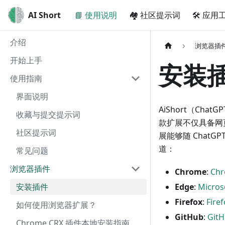
AI Short
AI Short
📘 使用说明
🏘️ 社区提示词
🛠️ 应用
介绍
浏览器插
开始上手
安装
使用指南
界面说明
AiShort（Chat
收藏与提交提示词
款扩展不仅具备网页
社区提示词
展能够随 Chat
道：
常见问题
浏览器插件
Chrome
:
Chr
安装插件
Edge
:
Micros
Firefox
:
Fire
如何使用浏览器扩展？
GitHub
:
GitH
Chrome CRX 插件本地安装指南