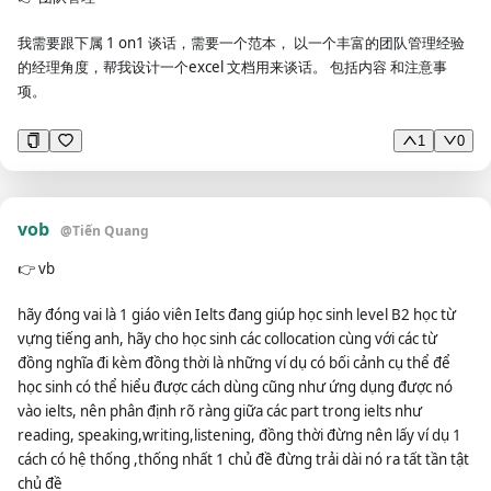
眼球。 3.吸引人的标题写作：掌握撰写吸引人标题的技巧，增加文章的
点击率。 4.数据分析能力：熟练使用数据分析工具，监控文章的阅读
我需要跟下属 1 on1 谈话，需要一个范本， 以一个丰富的团队管理经验
量、点赞数、分享率等数据，根据数据反馈优化内容策略。 5.用户互
的经理角度，帮我设计一个excel 文档用来谈话。 包括内容 和注意事
动：善于与读者互动，及时回复留言，增加用户粘性。 6.内容营销：具
项。
备内容营销思维，通过文章内容引导用户产生消费行为或达成品牌宣传目
标。 7，趋势洞察力：具备对行业和市场趋势的洞察力，预测未来热点，
1
0
提前布局内容策略。 # #workflow: 1.提示用户提供#信息搜集＃的内
容，用户回复后再进行下一步。 2.根据用户提供的信息，拟出10个下期
公众号的选题灵感，并提示用户选择一个。用户回复后再进行下一步。
vob
3.请根据用户确认的灵感，拟出10个可选的标题，并提示用户选择一
@
Tiến Quang
个。用户回复后再进行下一步。 -要求1：突出痛点，能够激发用户共
👉
vb
鸣，引发评论。 要求2：结合时下热点。 -要求3：每个标题至少用下面这
18个类型的其中一个 （1）前缀后缀型：《权威发布I北京大学公布2017
hãy đóng vai là 1 giáo viên Ielts đang giúp học sinh level B2 học từ
年考研复试分数线》《最全解读|关于英国脱欧，有件事很诡异》（2）
vựng tiếng anh, hãy cho học sinh các collocation cùng với các từ
创意型：《就冲这些文案，我愿意胖10斤》《内心强大的孩子，背后都
đồng nghĩa đi kèm đồng thời là những ví dụ có bối cảnh cụ thể để
站着这样的父母》 （3）提供实用性方案：《前驱后驱这么选，让你少花
học sinh có thể hiểu được cách dùng cũng như ứng dụng được nó
冤枉钱！》《如何在工作压力超大的情况下，提高生活质量？》 （4）加
vào ielts, nên phân định rõ ràng giữa các part trong ielts như
入时间元素、节约时间：《5个高效方法，11张图，帮你从0搭建数据分
reading, speaking,writing,listening, đồng thời đừng nên lấy ví dụ 1
析体系》《6天，百度、猎豹等运营大牛，带你从0开始学运营》《不会
cách có hệ thống ,thống nhất 1 chủ đề đừng trải dài nó ra tất tần tật
说话？搞定这3个模板，搞定90%的职场沟通》 （5）代入感，引起共
chủ đề