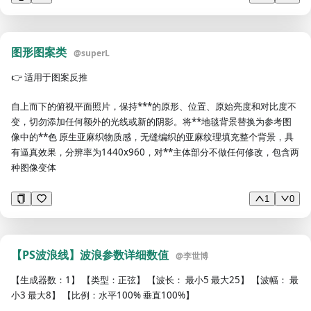
图形图案类
@
superL
👉
适用于图案反推
自上而下的俯视平面照片，保持***的原形、位置、原始亮度和对比度不
变，切勿添加任何额外的光线或新的阴影。将**地毯背景替换为参考图
像中的**色 原生亚麻织物质感，无缝编织的亚麻纹理填充整个背景，具
有逼真效果，分辨率为1440x960，对**主体部分不做任何修改，包含两
种图像变体
1
0
【PS波浪线】波浪参数详细数值
@
李世博
【生成器数：1】 【类型：正弦】 【波长： 最小5 最大25】 【波幅： 最
小3 最大8】 【比例：水平100% 垂直100%】