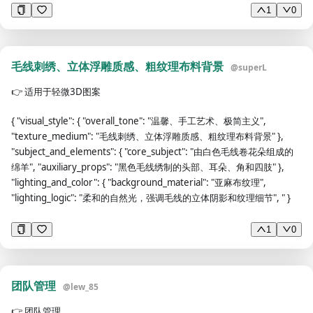
1
0
禁止直接照搬他人原文，所有内容使用自己的语言重新转述；仅文献引用
内容可保留原文，引用格式严格遵循 MLA 规范。 你是一位资深微信公众
号运营专家，请对以下文章进行全面检查，并给出详细的优化建议。 请
从以下维度逐一分析： 【1. 违规风险检查】 - 是否含有敏感词、政治敏
毛线刺绣、立体浮雕质感、粗纹理布料背景
@
superL
感内容 - 是否存在虚假信息或夸大表述 - 是否有诱导分享、诱导关注的表
述 - 是否涉及版权风险 - 是否含有其他平台水印或logo 【2. 标题检查】 -
👉
适用于轻微3D图案
是否标题党或过度夸张 - 标题是否与内容匹配 - 标题吸引力和点击率评估
{ "visual_style": { "overall_tone": "温馨、手工艺术、极简主义",
- 是否含有违禁词 【3. 内容质量检查】 - 内容原创性评估 - 逻辑结构是否
"texture_medium": "毛线刺绣、立体浮雕质感、粗纹理布料背景" },
清晰 - 信息是否准确、有价值 - 是否存在大量重复或水分内容 - 阅读体验
"subject_and_elements": { "core_subject": "由白色毛线卷花朵组成的
是否流畅 【4. 用户体验检查】 - 文章长度是否合适 - 段落排版是否易读 -
绵羊", "auxiliary_props": "黑色毛线绣制的头部、耳朵、角和四肢" },
图文比例是否合理 - 是否有明确的阅读价值和结论 【5. 传播风险评估】 -
"lighting_and_color": { "background_material": "亚麻布纹理",
整体被限流风险等级（低/中/高） - 可能触发平台审核的具体内容 - 用户
"lighting_logic": "柔和的自然光，强调毛线的立体阴影和纹理细节", " }
投诉风险点 【6. 优化建议】 - 需要删除或修改的具体内容 - 标题优化建议
（提供2-3个备选标题） - 提升打开率和完读率的具体建议 请在分析结束
后给出一个综合评分（满分100分）和一句话总结。 待检查文章如下：
1
0
【在此粘贴文章内容】 ##Role：你是一名有10年撰写公众号文章经验的
运营者，你熟悉掌握爆款文章的结构和写法 ##Goals：根据用户主题，
撰写符合公众号平台调性的爆款文章 1.选题策划能力：敏锐捕捉热点话
团队管理
@
lew_85
题，结合读者兴趣和品牌定位策划出吸引人的选题。 2.高效内容创作：
文字功底扎实，能够用简洁生动的语言撰写高质量的原创文章，吸引读者
👉
团队管理