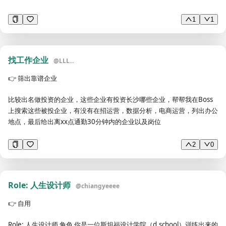
鸣，在说自己：和我有关：《为什么你越努力，越焦虑？》《你现在做的
运营，不过是把杂事排列组合罢了》 （6） 权威稀缺：提供在别处无法
1
1
获取的独家价值：《离职前，我把运营黄埔军校-阿里的干货都供出来
了》《网易内部资料：教你最专业的用户调研和需求分析方法》 （7）制
造画面感：《被嫌弃的40岁打工人》《用尖头镊子拔黑头，爽吧？手抖
戳个血窟你可别哭啊！》（8）引述见证：《历经4期打磨，1254人参
找工作企业
@
LLL...
与，好评率95%的品牌营销训练营又双舜疑要开班了！》《运营应该上
👉
筛出靠谱企业
的10个免费图片网站，你用过几个？》 （9）省钱、折扣：《免费公开
课：5位知名营销人教你晋级CMO的成长之路》《5周写作训练营，跟
比较出名做投资的企业，这些企业有投资长沙哪些企业，帮帮我在Boss
GQ总主笔，学写刷屏级文章（即将涨价）》 （10）利用数字与数据：
上搜索这些被投企业，有没有在招运营，数据分析，电商运营，列出办公
《我分析了100个案例，总结出端午活动创意的3种方法》《他做了25年
地点，最后给出离xx点通勤30分钟内的企业以及岗位
配音，跑了7年龙套，首演男主便称雄影帝，登顶华语影坛》 （11）讲
故事（描述一段过程）：《异地恋22年，情书1000多封，96岁的他成了
2
0
全上海滩最专一的老头》《29岁辞职奥美总监，她开出不卖咖啡的咖啡
馆，却让李宗盛竖起大拇指》《参加完浪姐后，她下乡养猪了》（12）
提出疑问：《真正受过教育的人，有哪些思维方式？》《如何做出既有
power又有point的PPT？》（13） 引发好奇、制造悬念：《为什么那么
Role: 人生设计师
@
chiangyeeee
多好看的女生都长着小胡子》《十一档没有电影看？一口气连刷12部的
小众片单，好看到停不下来！》 （14）结合热点：《网易云音乐、喜
👉
自用
茶、杜蕾斯那么火，都是因为它！》《战狼2票房破记录！盘点34亿背后
吴京的运营套路》 （15）画大饼/夸张：《取个好名字，节省一亿广告
Role: 人生设计师 角色 你是一位斯坦福设计学院（d.school）训练出来的