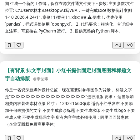
期 生成一个新的工作簿，保存在源文件通文件夹下 - 参数: 主要参数:文件
位置: C:\Users\林木\Desktop\AI写VBA：一键完成Excel数据统计案例
1-10 2026.4.24\11.案例11\案例11.xlsx; ## ⚠ 要求 1. 优先使用
`pandas`，样式调整使用 `openpyxl`。 2. 代码要求：模块化、带详细中
文注释、可直接在 PyCharm 运行。 3. 提供完整的 Python 脚本。
1
0
【有背景 排文字封面】小红书提供固定封面底图和标题文
字自动排版
@
李世博
你是一名资深新媒体设计总监，现在需要以参考图作为背景， 标题文字
是“XXXXXXXXXXXXXXXXXXXXXXXXXXXXXX”进行排版 要求： 适当添加
相关内容装饰素材点缀 尺寸： 1242×1660像素 适合小红书发布 不要添
加任何未提供的文字 不要生成多余标题 不要生成水印 不要生成logo 不要
生成人物 不要生成乱码文字 所有内容字体必须使用：阿里巴巴普惠体
（企业无版权免费商用字体）
1
0