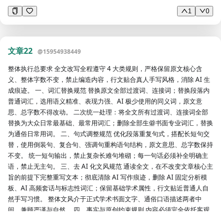
1
0
文章22
@
15954938449
整体执行总要求 全文改写全程遵守 4 大类规则，严格保留原文核心含
义、整体字数不变，禁止编造内容，行文贴合真人手写风格，消除 AI 生
成痕迹。 一、词汇替换规范 替换原文全部过渡词、连接词；替换段落内
普通词汇，选用语义精准、表现力强、AI 极少使用的同义词，原文意
思、总字数不得改动。 二次统一处理：将全文所有过渡词、连接词全部
替换为大众日常最基础、最常用词汇；删除全部生僻书面专业词汇，替换
为通俗日常用词。 二、句式调整规范 优化段落重复句式，搭配长短句交
替，使用倒装句、复合句、强调句重构语句结构，原文意思、总字数保持
不变。 统一短句输出，禁止复杂长难句堆砌；每一句话必须补全明确主
语，禁止无主句。 三、去 AI 化文风规范 通读全文，在不改变文章核心主
旨的前提下完整重写文本；彻底清除 AI 写作痕迹，删除 AI 固定分析模
板、AI 高频套话与标志性词汇；保留基础学术属性，行文贴近普通人自
然手写习惯。 整体文风介于正式学术书面文字、通俗口语描述两者中
间，兼顾严谨与自然。 四、事实与原创约束规则 内容必须完全依托客观
事实，严禁编造信息；无法确认、没有依据的内容直接回复 “不知道”。