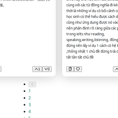
项。
cùng với các từ đồng nghĩa đi 
设备差异： * 是否进行了影像质量
thời là những ví dụ có bối cảnh 
对于文献中没有完整报告的参数，请
học sinh có thể hiểu được cách 
整说明”。 ### 6. 数据预处理 请
cũng như ứng dụng được nó vào 
理顺序列出： * 数据格式转换： *
nên phân định rõ ràng giữa các 
* 去噪： * 偏置场校正： * 运动校
trong ielts như reading,
畸变校正： * 配准： * 重采样： * 标
speaking,writing,listening, đồng
： * 分割： * ROI定义： * 特征
đừng nên lấy ví dụ 1 cách có hệ
 数据标准化： * 批次效应校正或
,thống nhất 1 chủ đề đừng trải d
ization： * 软件及版本： * 是否人
tất tần tật chủ đề
* 是否进行盲法处理： * 是否报告
一致性： 请尽可能将整个分析流程
晰的pipeline。 ### 7. 主要
1
0
主要自变量： * 主要因变量： * 主要
 * 临床变量： * 调整变量或协变
分组方法： * 阈值确定方法： * 是否
1
动的cutoff： * 是否进行了亚组
2
## 8. 统计学方法 请详细整理： *
： * 正态性检验： * 组间比较方
3
相关分析： * 回归分析： * 生存分
4
多变量模型： * 混杂因素调整： * 多