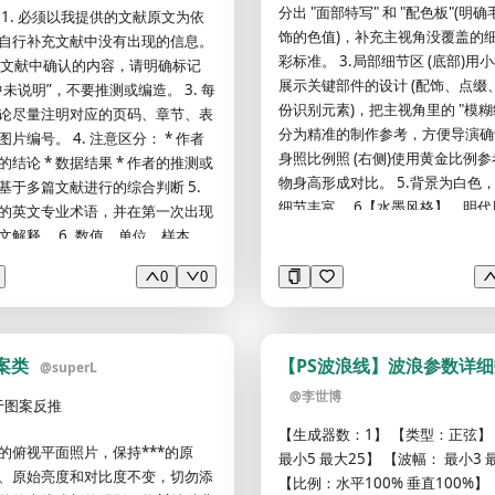
分出 "面部特写" 和 "配色板"(明
 1. 必须以我提供的文献原文为依
饰的色值)，补充主视角没覆盖的
自行补充文献中没有出现的信息。
彩标准。 3.局部细节区 (底部)用
法从文献中确认的内容，请明确标记
展示关键部件的设计 (配饰、点缀
中未说明”，不要推测或编造。 3. 每
份识别元素)，把主视角里的 "模糊
论尽量注明对应的页码、章节、表
分为精准的制作参考，方便导演确认
片编号。 4. 注意区分： * 作者
身照比例照 (右侧)使用黄金比例
结论 * 数据结果 * 作者的推测或
物身高形成对比。 5.背景为白色
你基于多篇文献进行的综合判断 5.
细节丰富。 6【水墨风格】，明代
的英文专业术语，并在第一次出现
感光照，自然光线，质感十足，8
文解释。 6. 数值、单位、样本
理，布料褶皱自然，艺术写实风格
、效应值、置信区间等必须准确记
0
0
震撼的视觉效果。 人物外观设定:
. 如果文献数量较多，先逐篇整理，
女，手握长枪，枪头在下方，枪头
向比较，不要一开始就混合总结。
枪尾有盘龙，腰间配短刀，刀身漆
、逐篇文献整理 请按照以下格式分别
描边，一头黑色长发，狭长双眼，
献。 ### 1. 文献基本信息 * 文
案类
【PS波浪线】波浪参数详
@
superL
长，眉梢下弯，红色主体，黑色搭
* 第一作者： * 通讯作者： * 发表
@
李世博
线条，飘逸明代侠客服饰，极致妖
 期刊名称： * DOI： * 研究国家或
于图案反推
貌，饱和度较高，高级构图，细节
 研究领域： * 研究类型： * 原始研
【生成器数：1】 【类型：正弦】
晰精致，精致细腻，高清画质，高
的俯视平面照片，保持***的原
顾性研究 * 前瞻性研究 * 横断面研究
最小5 最大25】 【波幅： 最小3 
长发凌乱发丝拂面，面部俊美，面
、原始亮度和对比度不变，切勿添
究 * 随机对照试验 * 方法学研究 *
【比例：水平100% 垂直100%】