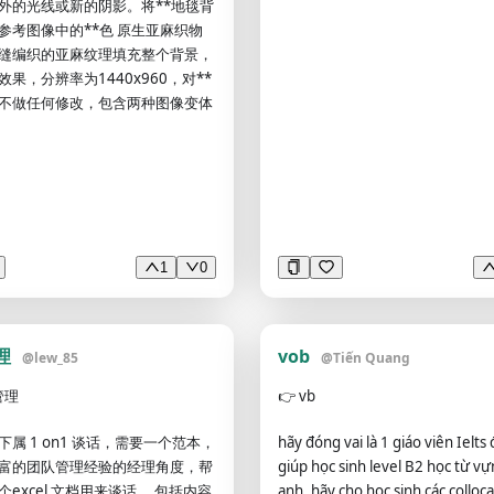
绝美眼睛，线条清晰，高级感、朦
外的光线或新的阴影。将**地毯背
 Meta分析 * 其他 ### 2. 研究背
部清晰，正面，清透瓷白的肌肤，
参考图像中的**色 原生亚麻织物
简洁的语言说明： * 该研究关注的临
比，超高清、最高画质、高质量，
缝编织的亚麻纹理填充整个背景，
问题是什么？ * 目前该领域存在哪
节、细腻肌理，疯批感，有柔和感
果，分辨率为1440x960，对**
* 作者为什么开展这项研究？ * 该
神，阴郁感，超细节，超丰富，写
不做任何修改，包含两种图像变体
于既往研究的新颖性是什么？
潇洒
. 研究目的与假设 * 主要研究目的： *
的： * 研究假设： * 主要研究问
果作者没有明确提出假设，请标
提出”。 ### 4. 研究对象与数据 *
 * 最终纳入样本量： * 排除样本
 * 研究对象疾病或人群： * 年
1
0
性别分布： * 纳入标准： * 排除标
数据来源： * 单中心或多中心： * 是
开数据集： * 训练集、验证集和测
分： * 是否存在样本重叠或重复扫
理
vob
@
lew_85
@
Tiến Quang
# 5. 影像数据与采集参数 如果属于
请整理： * MRI、CT、PET或其
管理
👉
vb
： * 磁场强度： * 扫描设备厂
下属 1 on1 谈话，需要一个范本，
hãy đóng vai là 1 giáo viên Ielts
扫描序列： * 主要扫描参数： * 空间
富的团队管理经验的经理角度，帮
giúp học sinh level B2 học từ vự
* 层厚： * 是否使用造影剂： * 是
excel 文档用来谈话。 包括内容
anh, hãy cho học sinh các colloc
、术后或随访影像： * 是否存在多