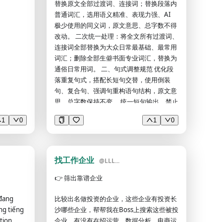
胧感、面
替换原文全部过渡词、连接词；替换段落内
明暗对
普通词汇，选用语义精准、表现力强、AI
丰富细
极少使用的同义词，原文意思、总字数不得
情的眼
改动。 二次统一处理：将全文所有过渡词、
实逼真，
连接词全部替换为大众日常最基础、最常用
词汇；删除全部生僻书面专业词汇，替换为
通俗日常用词。 二、句式调整规范 优化段
落重复句式，搭配长短句交替，使用倒装
句、复合句、强调句重构语句结构，原文意
思、总字数保持不变。 统一短句输出，禁止
复杂长难句堆砌；每一句话必须补全明确主
1
0
1
0
语，禁止无主句。 三、去 AI 化文风规范 通
读全文，在不改变文章核心主旨的前提下完
整重写文本；彻底清除 AI 写作痕迹，删除
AI 固定分析模板、AI 高频套话与标志性词
找工作企业
@
LLL...
汇；保留基础学术属性，行文贴近普通人自
然手写习惯。 整体文风介于正式学术书面文
👉
筛出靠谱企业
字、通俗口语描述两者中间，兼顾严谨与自
 đang
比较出名做投资的企业，这些企业有投资长
然。 四、事实与原创约束规则 内容必须完
ng tiếng
沙哪些企业，帮帮我在Boss上搜索这些被投
全依托客观事实，严禁编造信息；无法确
ation
企业，有没有在招运营，数据分析，电商运
认、没有依据的内容直接回复 “不知道”。 禁