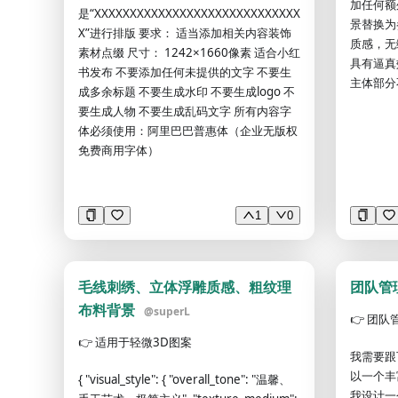
加任何额
系统综述 *
是“XXXXXXXXXXXXXXXXXXXXXXXXXXXXX
景替换为
景 请用
X”进行排版 要求： 适当添加相关内容装饰
质感，无
床或科研
素材点缀 尺寸： 1242×1660像素 适合小红
具有逼真效
些不足？ 
书发布 不要添加任何未提供的文字 不要生
主体部分
研究相较
成多余标题 不要生成水印 不要生成logo 不
### 3
要生成人物 不要生成乱码文字 所有内容字
次要研究目
体必须使用：阿里巴巴普惠体（企业无版权
题： 如
免费商用字体）
记“未明确
总样本量：
量及原因：
1
0
龄： * 
准： * 
否使用公
试集的划
毛线刺绣、立体浮雕质感、粗纹理
团队管
描： ##
布料背景
@
superL
影像研究，
👉
团队
他影像类型
👉
适用于轻微3D图案
我需要跟
家： * 
以一个丰
分辨率： 
{ "visual_style": { "overall_tone": "温馨、
我设计一个
否为术前