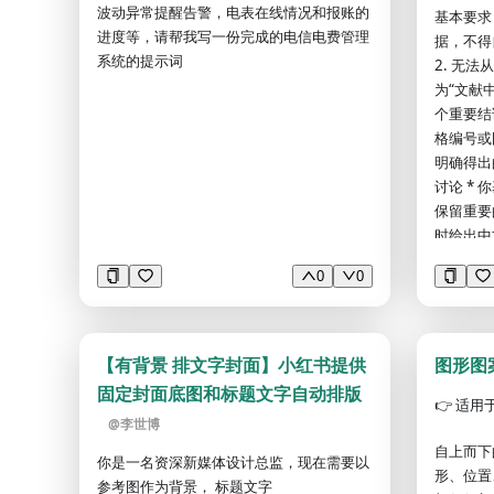
波动异常提醒告警，电表在线情况和报账的
基本要求
进度等，请帮我写一份完成的电信电费管理
据，不得
系统的提示词
2. 无
为“文献
个重要结
格编号或图
明确得出的
讨论 * 
保留重要
时给出中
量、P值
0
0
录。 7
再进行横
## 二
整理每篇文
【有背景 排文字封面】小红书提供
图形图
献标题： 
固定封面底图和标题文字自动排版
年份： *
👉
适用
@
李世博
机构： *
自上而下
究 * 回
你是一名资深新媒体设计总监，现在需要以
形、位置
* 队列研
参考图作为背景， 标题文字