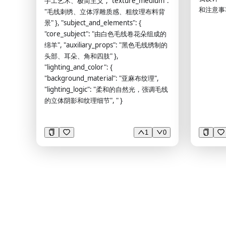
手工艺术、极简主义", "texture_medium":
和注意事
中心或多
"毛线刺绣、立体浮雕质感、粗纹理布料背
控制： 
景" }, "subject_and_elements": {
标记“未完
"core_subject": "由白色毛线卷花朵组成的
按实际处
绵羊", "auxiliary_props": "黑色毛线绣制的
去颅骨： 
头部、耳朵、角和四肢" },
正： * 
"lighting_and_color": {
准空间转换
"background_material": "亚麻布纹理",
提取： *
"lighting_logic": "柔和的自然光，强调毛线
harmon
的立体阴影和纹理细节", " }
工校正： 
重复性或
整理成一条清
1
0
变量 * 
影像指标：
量： * 
使用数据驱
分析： #
描述性统计
法： * 
析： * 