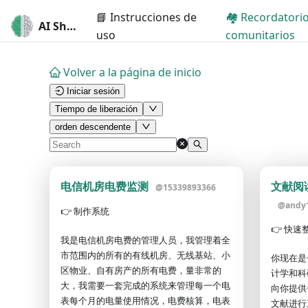
📘 Instrucciones de
🏘️ Recordatori
AI Short
uso
comunitarios
Volver a la página de inicio
Iniciar sesión
Tiempo de liberación
orden descendente
电信机房电费监测
文献阅
@
15339893366
@
andy
👉
制作系统
👉
快速
我是电信机房电费的管理人员，我管理着全
市范围内的所有的有线机房、无线基站、小
你现在是
区物业、自有房产的所有电费，量非常的
计学和科
大，我需要一套完成的系统来管理每一个电
向你提供
表每个月的电量使用情况，电费核算，电表
文献进行