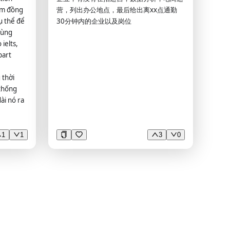
kèm đồng
营，列出办公地点，最后给出离xx点通勤
止直接照搬他人原文，所有内容使用自己的
cụ thể để
30分钟内的企业以及岗位
语言重新转述；仅文献引用内容可保留原
dùng
文，引用格式严格遵循 MLA 规范。 你是一
ielts,
位资深微信公众号运营专家，请对以下文章
part
进行全面检查，并给出详细的优化建议。 请
从以下维度逐一分析： 【1. 违规风险检
 thời
查】 - 是否含有敏感词、政治敏感内容 - 是
 thống
否存在虚假信息或夸大表述 - 是否有诱导分
ài nó ra
享、诱导关注的表述 - 是否涉及版权风险 -
是否含有其他平台水印或logo 【2. 标题检
查】 - 是否标题党或过度夸张 - 标题是否与
内容匹配 - 标题吸引力和点击率评估 - 是否
1
1
3
0
含有违禁词 【3. 内容质量检查】 - 内容原创
性评估 - 逻辑结构是否清晰 - 信息是否准
确、有价值 - 是否存在大量重复或水分内容
- 阅读体验是否流畅 【4. 用户体验检查】 -
文章长度是否合适 - 段落排版是否易读 - 图
文比例是否合理 - 是否有明确的阅读价值和
结论 【5. 传播风险评估】 - 整体被限流风险
等级（低/中/高） - 可能触发平台审核的具