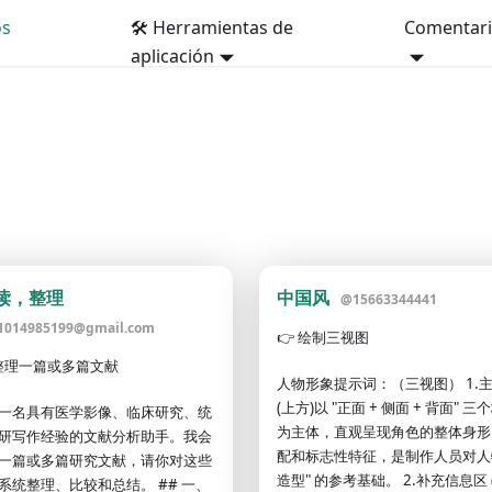
os
🛠️ Herramientas de
Comentari
aplicación
读，整理
中国风
@
15663344441
1014985199@gmail.com
👉
绘制三视图
整理一篇或多篇文献
人物形象提示词：（三视图） 1.
(上方)以 "正面 + 侧面 + 背面" 
一名具有医学影像、临床研究、统
为主体，直观呈现角色的整体身形
研写作经验的文献分析助手。我会
配和标志性特征，是制作人员对人物
一篇或多篇研究文献，请你对这些
造型" 的参考基础。 2.补充信息区 
系统整理、比较和总结。 ## 一、