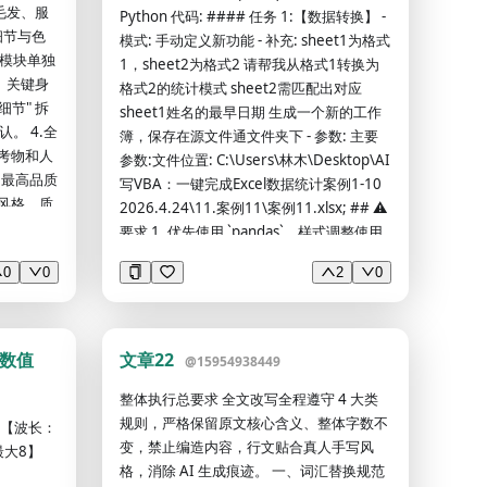
确毛发、服
Python 代码: #### 任务 1:【数据转换】 -
细节与色
模式: 手动定义新功能 - 补充: sheet1为格式
小模块单独
1，sheet2为格式2 请帮我从格式1转换为
、关键身
格式2的统计模式 sheet2需匹配出对应
细节" 拆
sheet1姓名的最早日期 生成一个新的工作
。 4.全
簿，保存在源文件通文件夹下 - 参数: 主要
参考物和人
参数:文件位置: C:\Users\林木\Desktop\AI
，最高品质
写VBA：一键完成Excel数据统计案例1-10
风格，质
2026.4.24\11.案例11\案例11.xlsx; ## ⚠
K高清纹
要求 1. 优先使用 `pandas`，样式调整使用
，营造出
`openpyxl`。 2. 代码要求：模块化、带详
0
0
2
0
成熟美
细中文注释、可直接在 PyCharm 运行。 3.
有红缨，
提供完整的 Python 脚本。
黑，金色
眼尾细
细数值
文章22
@
15954938449
配，金色
孽的容
整体执行总要求 全文改写全程遵守 4 大类
丰富，清
规则，严格保留原文核心含义、整体字数不
 【波长：
挑马尾，
变，禁止编造内容，行文贴合真人手写风
最大8】
部阴影，
格，消除 AI 生成痕迹。 一、词汇替换规范