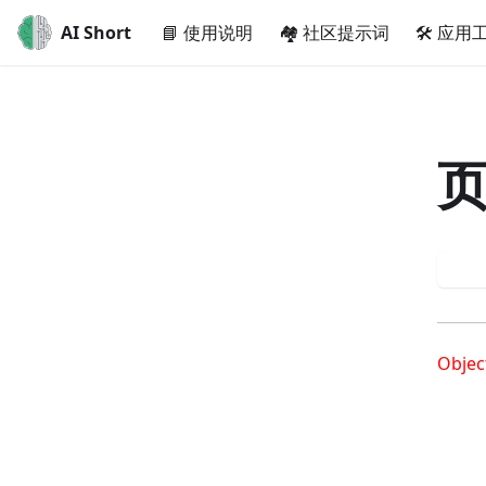
AI Short
📘 使用说明
🏘️ 社区提示词
🛠️ 应用
重
Objec