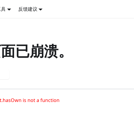
工具
反馈建议
页面已崩溃。
试
t.hasOwn is not a function