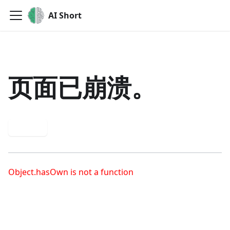
AI Short
页面已崩溃。
重试
Object.hasOwn is not a function