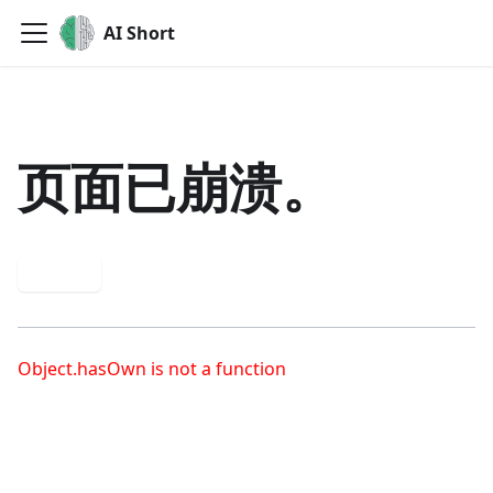
AI Short
页面已崩溃。
重试
Object.hasOwn is not a function