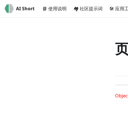
AI Short
📘 使用说明
🏘️ 社区提示词
🛠️ 应用
重
Objec