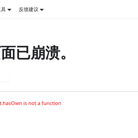
工具
反馈建议
页面已崩溃。
试
t.hasOwn is not a function