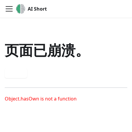
AI Short
页面已崩溃。
重试
Object.hasOwn is not a function