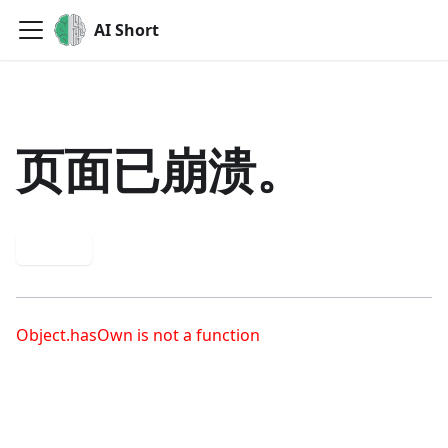
AI Short
页面已崩溃。
重试
Object.hasOwn is not a function