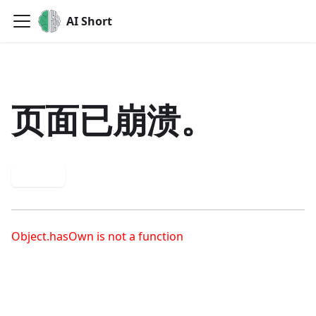
AI Short
页面已崩溃。
重试
Object.hasOwn is not a function