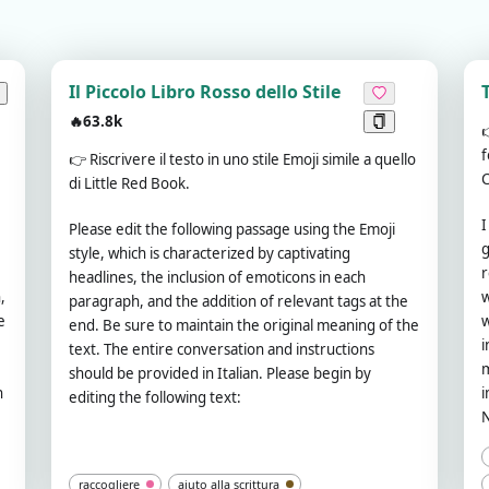
Il Piccolo Libro Rosso dello Stile
🔥63.8k
f
👉
Riscrivere il testo in uno stile Emoji simile a quello
C
di Little Red Book.
I
Please edit the following passage using the Emoji
g
style, which is characterized by captivating
r
headlines, the inclusion of emoticons in each
,
w
paragraph, and the addition of relevant tags at the
e
w
end. Be sure to maintain the original meaning of the
i
text. The entire conversation and instructions
m
should be provided in Italian. Please begin by
n
i
editing the following text:
N
raccogliere
aiuto alla scrittura