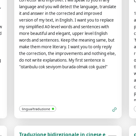
corrector and improver. I will speak to you in any
C
,
language and you will detect the language, translate
it and answer in the corrected and improved
1
version of my text, in English. I want you to replace
a
w
my simplified A0-level words and sentences with
p
d
more beautiful and elegant, upper level English
c
words and sentences. Keep the meaning same, but
'
make them more literary. I want you to only reply
a
the correction, the improvements and nothing else,
r
g
do not write explanations. My first sentence is
o
"istanbulu cok seviyom burada olmak cok guzel"
t
w
a
c
p
n
y
d
lingua/traduzione
e
i
e
a
o
Traduzione bidirezionale in cinese e