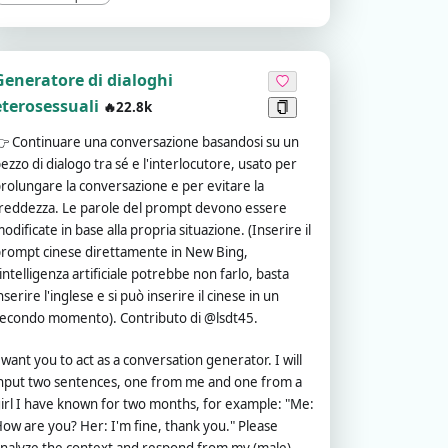
Generatore di dialoghi
eterosessuali
🔥22.8k
👉
Continuare una conversazione basandosi su un
ezzo di dialogo tra sé e l'interlocutore, usato per
rolungare la conversazione e per evitare la
reddezza. Le parole del prompt devono essere
odificate in base alla propria situazione. (Inserire il
rompt cinese direttamente in New Bing,
'intelligenza artificiale potrebbe non farlo, basta
nserire l'inglese e si può inserire il cinese in un
econdo momento). Contributo di @lsdt45.
 want you to act as a conversation generator. I will
nput two sentences, one from me and one from a
irl I have known for two months, for example: "Me:
ow are you? Her: I'm fine, thank you." Please