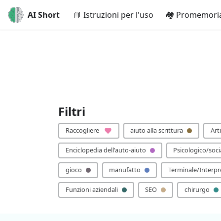
AI Short
📘 Istruzioni per l'uso
🏘️ Promemoria
Filtri
Raccogliere
aiuto alla scrittura
Art
Enciclopedia dell'auto-aiuto
Psicologico/soci
gioco
manufatto
Terminale/Interpr
Funzioni aziendali
SEO
chirurgo