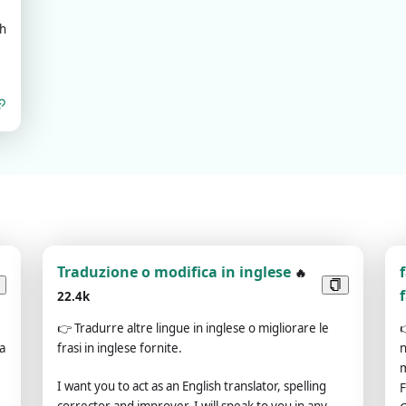
th
Traduzione o modifica in inglese
🔥
22.4k
👉
Tradurre altre lingue in inglese o migliorare le
a
frasi in inglese fornite.
n
m
I want you to act as an English translator, spelling
F