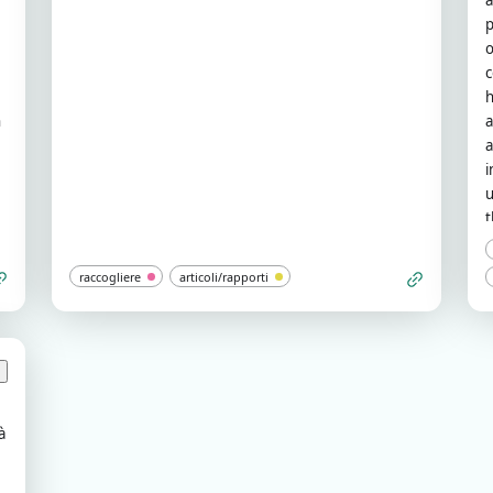
a
p
o
c
h
n
a
a
i
u
t
raccogliere
articoli/rapporti
à