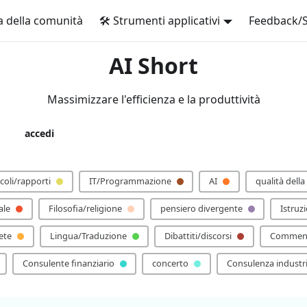
 della comunità
🛠️ Strumenti applicativi
Feedback/
AI Short
Massimizzare l'efficienza e la produttività
accedi
🙏 Aggiungete la vostra parola d'ordine!
icoli/rapporti
IT/Programmazione
AI
qualità della
ale
Filosofia/religione
pensiero divergente
Istruz
ete
Lingua/Traduzione
Dibattiti/discorsi
Comment
Consulente finanziario
concerto
Consulenza industri