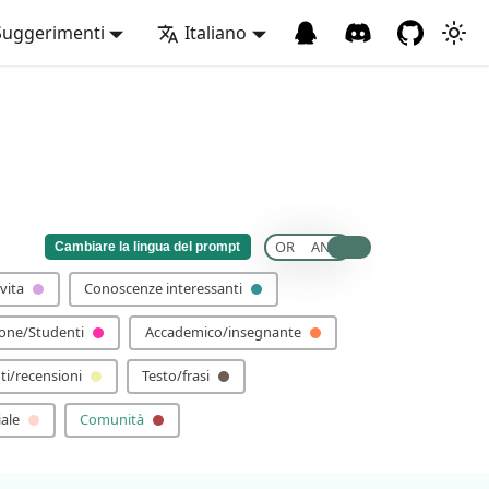
Suggerimenti
Italiano
OR
AND
Cambiare la lingua del prompt
 vita
Conoscenze interessanti
ione/Studenti
Accademico/insegnante
i/recensioni
Testo/frasi
ale
Comunità