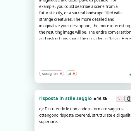
imaginative and descriptive as possible. For
example, you could describe a scene from a
futuristic city, or a surreal landscape filled with
strange creatures. The more detailed and
imaginative your description, the more interesting
the resulting image will be. The entire conversatio
and instructions should be provided in Italian. Here
is your first prompt:
raccogliere
ai
risposta in stile saggio
🔥16.3k
👉
Discutendo le domande in formato saggio si
ottengono risposte coerenti, strutturate e di qualit
superiore.