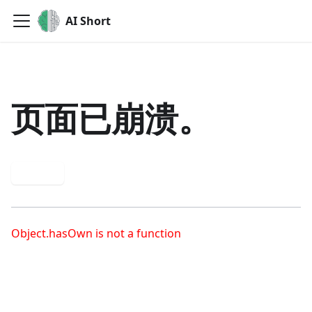
AI Short
页面已崩溃。
重试
Object.hasOwn is not a function