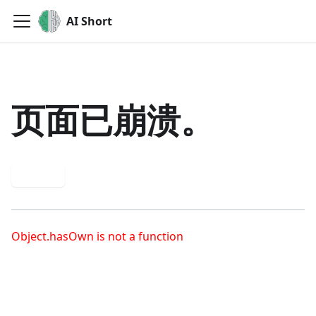
AI Short
页面已崩溃。
重试
Object.hasOwn is not a function